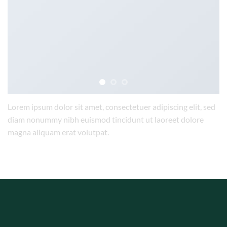
Lorem ipsum dolor sit amet, consectetuer adipiscing elit, sed
diam nonummy nibh euismod tincidunt ut laoreet dolore
magna aliquam erat volutpat.