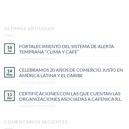
ÚLTIMOS ARTÍCULOS
FORTALECIMIENTO DEL SISTEMA DE ALERTA
16
Jul
TEMPRANA “CLIMA Y CAFÉ”
en
Comentarios desactivados
FORTALECIMIENTO
DEL
CELEBRAMOS 20 AÑOS DE COMERCIO JUSTO EN
14
SISTEMA
May
AMÉRICA LATINA Y EL CARIBE
DE
en
Comentarios desactivados
ALERTA
CELEBRAMOS
TEMPRANA
20
CERTIFICACIONES CON LAS QUE CUENTAN LAS
“CLIMA
11
AÑOS
Y
Abr
ORGANIZACIONES ASOCIADAS A CAFENICA R.L.
DE
CAFÉ”
en
Comentarios desactivados
COMERCIO
CERTIFICACIONES
JUSTO
CON
EN
LAS
COMENTARIOS RECIENTES
AMÉRICA
QUE
LATINA