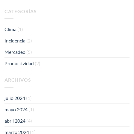
CUENTAN
Y
LAS
EL
CATEGORÍAS
ORGANIZACIONES
CARIBE
ASOCIADAS
A
CAFENICA
Clima
(1)
R.L.
Incidencia
(2)
Mercadeo
(5)
Productividad
(2)
ARCHIVOS
julio 2024
(1)
mayo 2024
(1)
abril 2024
(4)
marzo 2024
(1)