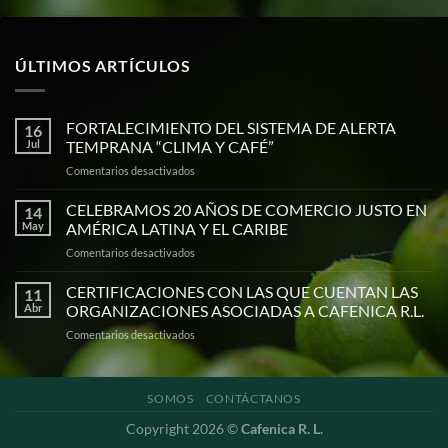
ÚLTIMOS ARTÍCULOS
FORTALECIMIENTO DEL SISTEMA DE ALERTA
16
Jul
TEMPRANA “CLIMA Y CAFÉ”
en
Comentarios desactivados
FORTALECIMIENTO
DEL
CELEBRAMOS 20 AÑOS DE COMERCIO JUSTO EN
14
SISTEMA
May
AMÉRICA LATINA Y EL CARIBE
DE
en
Comentarios desactivados
ALERTA
CELEBRAMOS
TEMPRANA
20
CERTIFICACIONES CON LAS QUE CUENTAN LAS
“CLIMA
11
AÑOS
Y
Abr
ORGANIZACIONES ASOCIADAS A CAFENICA R.L.
DE
CAFÉ”
en
Comentarios desactivados
COMERCIO
CERTIFICACIONES
JUSTO
CON
EN
LAS
AMÉRICA
SOMOS
CONTÁCTANOS
QUE
LATINA
CUENTAN
Y
Copyright 2026 ©
Cafenica R. L.
LAS
EL