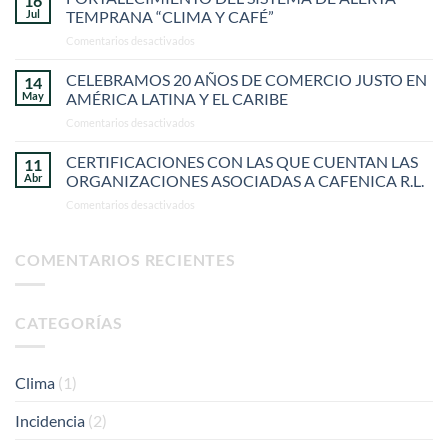
16
Jul
TEMPRANA “CLIMA Y CAFÉ”
en
Comentarios desactivados
FORTALECIMIENTO
DEL
CELEBRAMOS 20 AÑOS DE COMERCIO JUSTO EN
14
SISTEMA
May
AMÉRICA LATINA Y EL CARIBE
DE
en
Comentarios desactivados
ALERTA
CELEBRAMOS
TEMPRANA
20
CERTIFICACIONES CON LAS QUE CUENTAN LAS
“CLIMA
11
AÑOS
Y
Abr
ORGANIZACIONES ASOCIADAS A CAFENICA R.L.
DE
CAFÉ”
en
Comentarios desactivados
COMERCIO
CERTIFICACIONES
JUSTO
CON
EN
LAS
COMENTARIOS RECIENTES
AMÉRICA
QUE
LATINA
CUENTAN
Y
LAS
EL
CATEGORÍAS
ORGANIZACIONES
CARIBE
ASOCIADAS
A
CAFENICA
Clima
(1)
R.L.
Incidencia
(2)