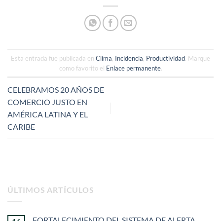
Esta entrada fue publicada en
Clima
,
Incidencia
,
Productividad
. Marque
como favorito el
Enlace permanente
.
CELEBRAMOS 20 AÑOS DE
COMERCIO JUSTO EN
AMÉRICA LATINA Y EL
CARIBE
ÚLTIMOS ARTÍCULOS
FORTALECIMIENTO DEL SISTEMA DE ALERTA