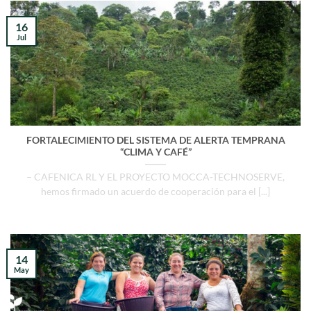
16
Jul
FORTALECIMIENTO DEL SISTEMA DE ALERTA TEMPRANA
“CLIMA Y CAFÉ”
– CAFENICA RL Y EL PROYECTO MOCCA-TECHNOSERVE,
hemos firmado un acuerdo de cooperación para el [...]
14
May