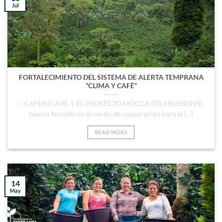
Jul
FORTALECIMIENTO DEL SISTEMA DE ALERTA TEMPRANA
“CLIMA Y CAFÉ”
– CAFENICA RL Y EL PROYECTO MOCCA-TECHNOSERVE,
hemos firmado un acuerdo de cooperación para el [...]
READ MORE
14
May