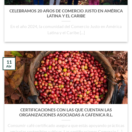
CELEBRAMOS 20 AÑOS DE COMERCIO JUSTO EN AMÉRICA
LATINA Y EL CARIBE
En el año 2024, la comunidad del Comercio Justo en América
Latina y el Caribe [...]
11
Abr
CERTIFICACIONES CON LAS QUE CUENTAN LAS
ORGANIZACIONES ASOCIADAS A CAFENICA R.L.
Consumir café certificado asegura que estás apoyando prácticas
agrícolas sostenibles y éticas. Las certificaciones Comercio [...]