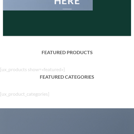
HERE
FEATURED PRODUCTS
[ux_products show=»featured»]
FEATURED CATEGORIES
[ux_product_categories]