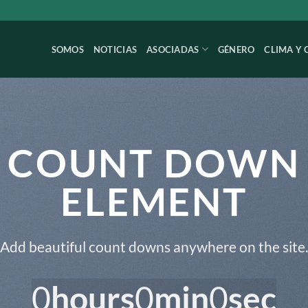
SOMOS
NOTICIAS
ASOCIADAS
GÉNERO
CLIMA Y 
COUNT DOWN
ELEMENT
Add beautiful count downs anywhere on the site.
0
hours
0
min
0
sec