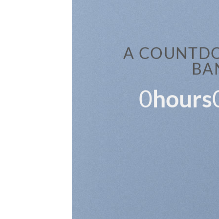
A COUNTDO
BA
0
hours