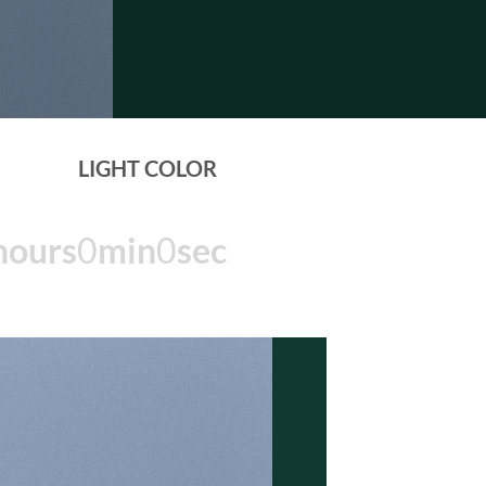
LIGHT COLOR
hours
0
min
0
sec