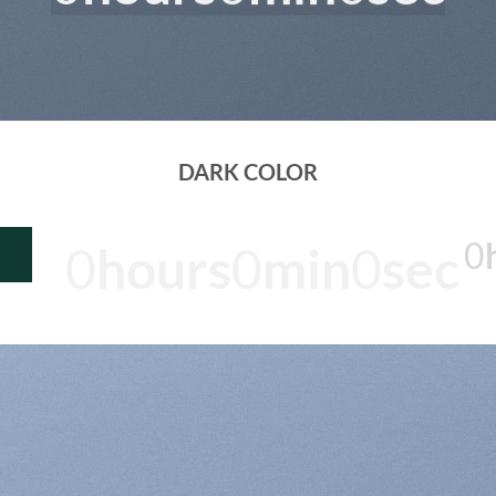
DARK COLOR
0
0
hours
0
min
0
sec