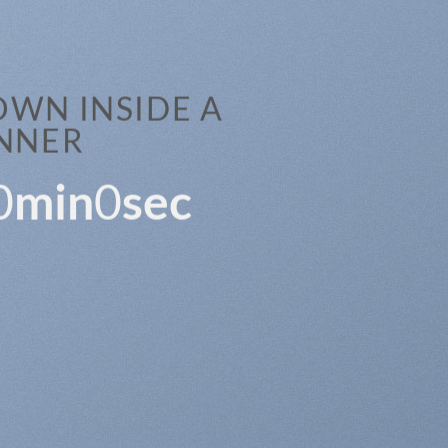
WN INSIDE A
NNER
0
min
0
sec