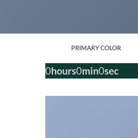
PRIMARY COLOR
0
hours
0
min
0
sec