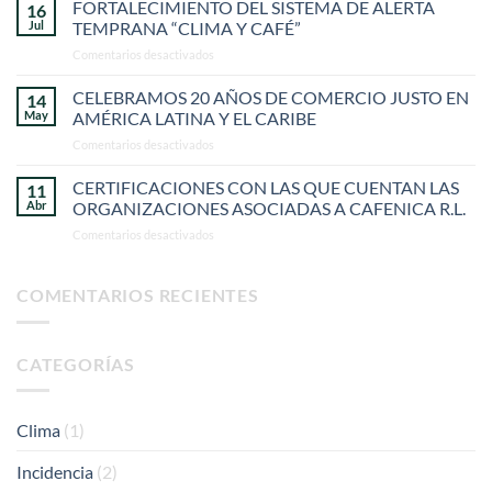
FORTALECIMIENTO DEL SISTEMA DE ALERTA
16
Jul
TEMPRANA “CLIMA Y CAFÉ”
en
Comentarios desactivados
FORTALECIMIENTO
DEL
CELEBRAMOS 20 AÑOS DE COMERCIO JUSTO EN
14
SISTEMA
May
AMÉRICA LATINA Y EL CARIBE
DE
en
Comentarios desactivados
ALERTA
CELEBRAMOS
TEMPRANA
20
CERTIFICACIONES CON LAS QUE CUENTAN LAS
“CLIMA
11
AÑOS
Y
Abr
ORGANIZACIONES ASOCIADAS A CAFENICA R.L.
DE
CAFÉ”
en
Comentarios desactivados
COMERCIO
CERTIFICACIONES
JUSTO
CON
EN
LAS
COMENTARIOS RECIENTES
AMÉRICA
QUE
LATINA
CUENTAN
Y
LAS
EL
CATEGORÍAS
ORGANIZACIONES
CARIBE
ASOCIADAS
A
CAFENICA
Clima
(1)
R.L.
Incidencia
(2)