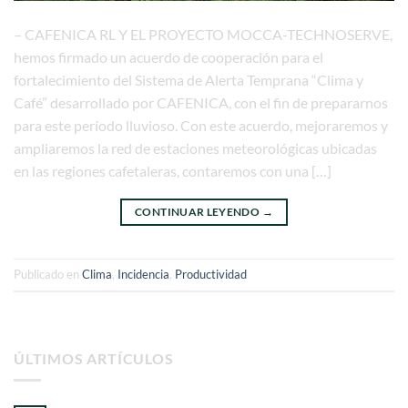
– CAFENICA RL Y EL PROYECTO MOCCA-TECHNOSERVE,
hemos firmado un acuerdo de cooperación para el
fortalecimiento del Sistema de Alerta Temprana “Clima y
Café” desarrollado por CAFENICA, con el fin de prepararnos
para este período lluvioso. Con este acuerdo, mejoraremos y
ampliaremos la red de estaciones meteorológicas ubicadas
en las regiones cafetaleras, contaremos con una […]
CONTINUAR LEYENDO
→
Publicado en
Clima
,
Incidencia
,
Productividad
ÚLTIMOS ARTÍCULOS