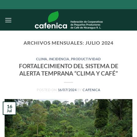
Saltar
al
contenido
ARCHIVOS MENSUALES:
JULIO 2024
CLIMA
,
INCIDENCIA
,
PRODUCTIVIDAD
FORTALECIMIENTO DEL SISTEMA DE
ALERTA TEMPRANA “CLIMA Y CAFÉ”
POSTED ON
16/07/2024
BY
CAFENICA
16
Jul